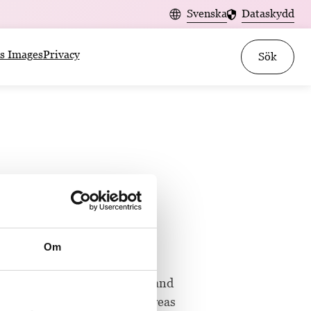
Svenska
Dataskydd
s Images
Privacy
Sök
Om
nalistklubben, between 2011 and
 News since 2016. Covered areas