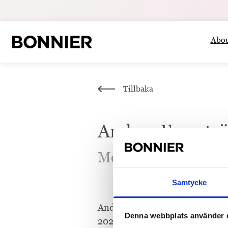
Abou
Tillbaka
Anders Forsstr
Member of the Boar
Samtycke
Anders Forsström was Chairman 
Denna webbplats använder 
2024. Employee representative 