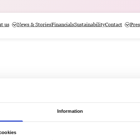
t us
News & Stories
Financials
Sustainability
Contact
Pres
öm
d. Employee Representative.
Information
of Dagens Nyheter’s union branch for journalists, Jour
cookies
on the boards of Dagens Nyheter since 2011 and Bonnier