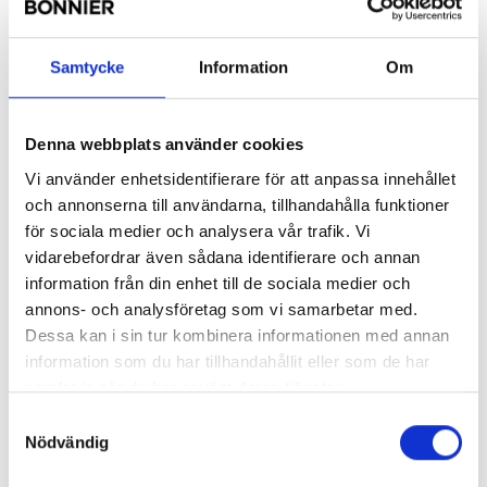
Carolina Jemsby fick årets Per
Samtycke
Information
Om
Wendel-pris
Denna webbplats använder cookies
Carolina Jemsby på TV4:s Kalla fakta-redaktion
Vi använder enhetsidentifierare för att anpassa innehållet
har tilldelats Per Wendels pris till Årets
och annonserna till användarna, tillhandahålla funktioner
nyhetsjournalist.
för sociala medier och analysera vår trafik. Vi
vidarebefordrar även sådana identifierare och annan
2025/11/17
information från din enhet till de sociala medier och
annons- och analysföretag som vi samarbetar med.
Dessa kan i sin tur kombinera informationen med annan
Bonway investerar i 140 elbilar
information som du har tillhandahållit eller som de har
samlat in när du har använt deras tjänster.
för emissionsfri distribution
Samtyckesval
Nödvändig
Distributionsbolaget Bonway, som är en del av
Bonnier News Logistics & Production, tar