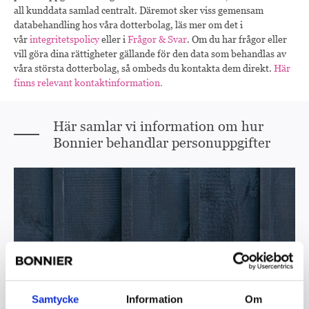
all kunddata samlad centralt. Däremot sker viss gemensam
databehandling hos våra dotterbolag, läs mer om det i
vår
integritetspolicy
eller i
Frågor & Svar
. Om du har frågor eller
vill göra dina rättigheter gällande för den data som behandlas av
våra största dotterbolag, så ombeds du kontakta dem direkt.
Här
finns relevant kontaktinformation.
Här samlar vi information om hur
Bonnier behandlar personuppgifter
Samtycke
Information
Om
Integritetspolicy