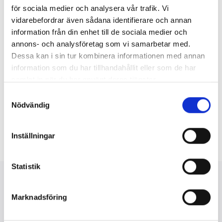
https://privacy.bonniernews.se/kontakta-oss
för sociala medier och analysera vår trafik. Vi
040-93 41 00
vidarebefordrar även sådana identifierare och annan
kundservice@hd.se
information från din enhet till de sociala medier och
annons- och analysföretag som vi samarbetar med.
SF ANYTIME & SF KIDS
Dessa kan i sin tur kombinera informationen med annan
https://support.sfanytime.com/sv
0771-323 324
information som du har tillhandahållit eller som de har
support@sfanytime.com
samlat in när du har använt deras tjänster.
gdpr@sfstudios.se
Samtyckesval
Nödvändig
SYDSVENSKAN
https://gdpr.bonniernews.se/kontakta-oss/
040-93 41 00
Inställningar
kundservice@sydsvenskan.se
dataskyddsombud@bonniernews.se
Statistik
Här samlar vi information om hur
Bonnier behandlar personuppgifter
Marknadsföring