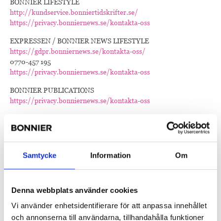
BONNIER LIFESTYLE
http://kundservice.bonniertidskrifter.se/
https://privacy.bonniernews.se/kontakta-oss
EXPRESSEN / BONNIER NEWS LIFESTYLE
https://gdpr.bonniernews.se/kontakta-oss/
0770-457 195
https://privacy.bonniernews.se/kontakta-oss
BONNIER PUBLICATIONS
https://privacy.bonniernews.se/kontakta-oss
DAGENS INDUSTRI
https://gdpr.bonniernews.se/kontakta-oss/
08-573 651 00
https://privacy.bonniernews.se/kontakta-oss
Samtycke
Information
Om
DAGENS NYHETER
https://gdpr.bonniernews.se/kontakta-oss/
08-738 26 00
Denna webbplats använder cookies
https://privacy.bonniernews.se/kontakta-oss
Vi använder enhetsidentifierare för att anpassa innehållet
och annonserna till användarna, tillhandahålla funktioner
HELSINGBORGS DAGBLAD