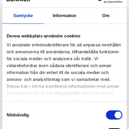
Dagens Nyheter published in an article about the initiative: “The
sustainable development goals, established in September 2015,
Samtycke
Information
Om
are aimed not just at governments and aid agencies. To reach the
2030 goals, business and the general public need to be involved.
With new partnerships, the gap between public, private and non-
Denna webbplats använder cookies
profit players must be closed.
Vi använder enhetsidentifierare för att anpassa innehållet
“It also affects different areas of journalistic monitoring. To cover
och annonserna till användarna, tillhandahålla funktioner
what is being done with the U.N. goals, Dagens Nyheter is creating
för sociala medier och analysera vår trafik. Vi
a special online section under dn.se called Global utveckling
vidarebefordrar även sådana identifierare och annan
[global development].”
information från din enhet till de sociala medier och
The launch has started already with a
Facebook page
and a Twitter
annons- och analysföretag som vi samarbetar med.
account,
@DN_SDG
. Thomas Frostberg, financial columnist for
Dessa kan i sin tur kombinera informationen med annan
the southern Swedish paper group HD-Sydsvenskan’s site 8till5.se
information som du har tillhandahållit eller som de har
will be editor.
samlat in när du har använt deras tjänster.
Samtyckesval
Bonnier News
Dagens Nyheter
Nödvändig
Global Utveckling
Newspaper