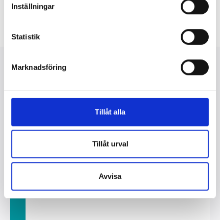
Inställningar
Sweden
Thomas Frostberg
Statistik
Read more
Marknadsföring
2023-05-02
“We are moving rapidly
Tillåt alla
away from fossil fuels to
fossil-free and emissions-
Tillåt urval
free transport.”
Three questions about climate efforts
Avvisa
for Lotta Edling, Publishing Director,
Bonnier News.