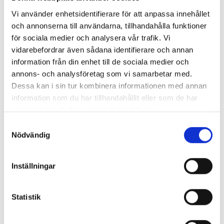
2016-04-14
Vi använder enhetsidentifierare för att anpassa innehållet
Pocket Shop expanderar till
och annonserna till användarna, tillhandahålla funktioner
Storbritannien
för sociala medier och analysera vår trafik. Vi
Bokhandelskedjan Pocket Shop, med
vidarebefordrar även sådana identifierare och annan
huvudkontor i Stockholm och butiker i
information från din enhet till de sociala medier och
Sverige, Finland och Tyskland, kommer
annons- och analysföretag som vi samarbetar med.
att öppna i Storbritannien....
Dessa kan i sin tur kombinera informationen med annan
information som du har tillhandahållit eller som de har
samlat in när du har använt deras tjänster.
2015-11-18
Samtyckesval
Ny chefredaktör på
Nödvändig
Helsingborgs Dagblad
Jonas Kanje blir ny chefredaktör på
Inställningar
Helsingborgs Dagblad och efterträder
därmed Lars Johansson, som har varit
Statistik
chefredaktör för Helsingborgs...