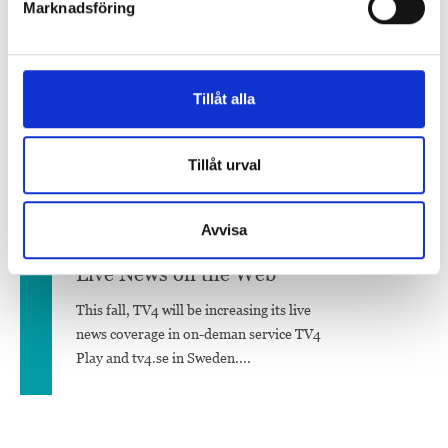
Marknadsföring
2014-08-25
Spoon dubbel vinnare i
”content-VM”
Tillåt alla
– Vi är förstås oerhört stolta och glada
över priserna, säger Spoons vd Anders
Ribba. Content Marketing Awards
Tillåt urval
arrangerades...
Avvisa
2013-07-14
Live News on the Web
This fall, TV4 will be increasing its live
news coverage in on-deman service TV4
Play and tv4.se in Sweden....