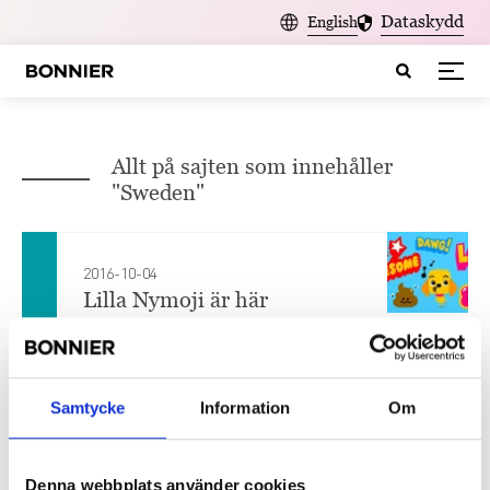
Dataskydd
English
Allt på sajten som innehåller
"Sweden"
2016-10-04
Lilla Nymoji är här
Nyhetsmorgon lanserar sin lurvigaste
profil, Lilla Nymo, som det digitala
stickerspaketet ”Lilla Nymoji”. Det
Samtycke
Information
Om
senaste året har det talats...
Denna webbplats använder cookies