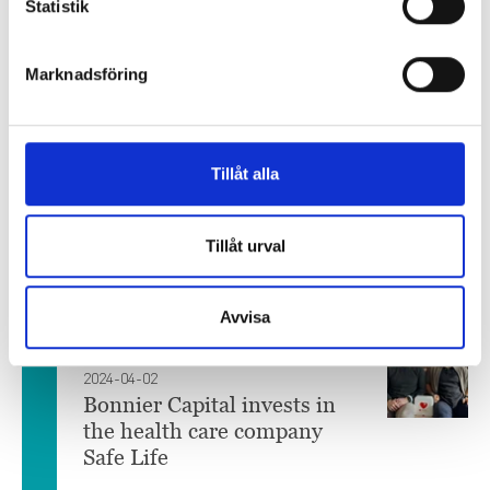
Statistik
significant minority stake in Mediaflow,
providing capital and strategic resources
to broaden the product...
Marknadsföring
2024-04-18
Tillåt alla
New head of Bonnier
Capital
Tillåt urval
Carl Backman takes office on 1 June
2024 as CEO of Bonnier Capital, Bonnier
Group's investment company.
Avvisa
2024-04-02
Bonnier Capital invests in
the health care company
Safe Life