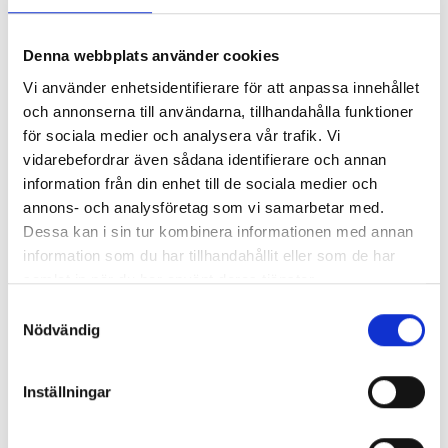
2025-09-11
Bonnier Capital invests in
Denna webbplats använder cookies
Umbraco to support global
Vi använder enhetsidentifierare för att anpassa innehållet
growth
och annonserna till användarna, tillhandahålla funktioner
för sociala medier och analysera vår trafik. Vi
Bonnier Capital announces a minority
vidarebefordrar även sådana identifierare och annan
investment in Umbraco – a high-growth
information från din enhet till de sociala medier och
global leader in Content Management
annons- och analysföretag som vi samarbetar med.
System (CMS). The...
Dessa kan i sin tur kombinera informationen med annan
information som du har tillhandahållit eller som de har
samlat in när du har använt deras tjänster.
2025-09-02
The fast-growing SaaS
Samtyckesval
Nödvändig
platform Mediaflow
partners with Bonnier
Capital to further accelerate
Inställningar
growth
Bonnier Capital has acquired a