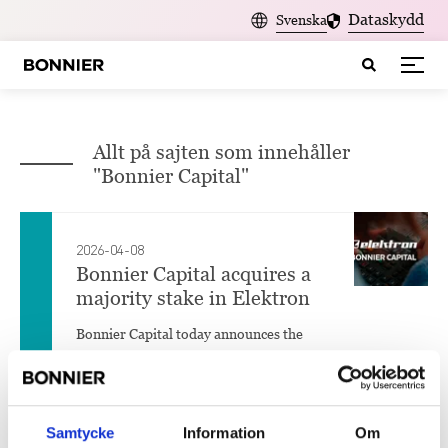
Dataskydd
Svenska
Allt på sajten som innehåller
"Bonnier Capital"
2026-04-08
Bonnier Capital acquires a
majority stake in Elektron
Bonnier Capital today announces the
acquisition of Elektron Music Machines
AB from a consortium led by EMM
Intressenter AB....
Samtycke
Information
Om