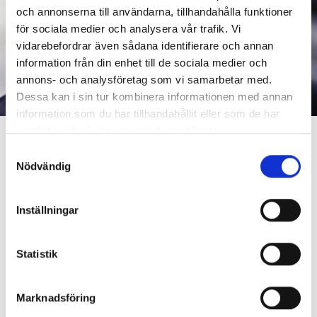
och annonserna till användarna, tillhandahålla funktioner
för sociala medier och analysera vår trafik. Vi
vidarebefordrar även sådana identifierare och annan
information från din enhet till de sociala medier och
annons- och analysföretag som vi samarbetar med.
Dessa kan i sin tur kombinera informationen med annan
information som du har tillhandahållit eller som de har
samlat in när du har använt deras tjänster.
News
2010-02-23
Samtyckesval
Nödvändig
Paul Hansen Wins Photographer of
the Year
Inställningar
Competing with 2,000 photographers and 45,000
photos, photographer Paul Hansen of Sweden’s No. 1
Statistik
morning paper
Dagens Nyheter
won the Newspaper
Photographer of the Year award from
Pictures of the
Year International
.
Marknadsföring
“It feels great, it gives me a little respite – I’m so