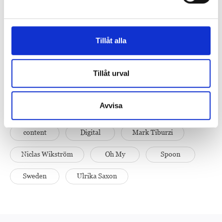
“Content marketing is a prioritized area within Bonnier and with
the acquisition of Oh My!, we will have an even stronger
commercial position,” says Ulrika Saxon, CEO of Bonnier Growth
Media.
Tillåt alla
Oh My! is a new, fast-growing player in the communications
industry with offices in Stockholm, Piteå, Halmstad and Malmö.
Tillåt urval
The company has experienced strong growth since its inception in
2011.
Avvisa
Bonnier Growth Media
Christian Albinsson
content
Digital
Mark Tiburzi
Niclas Wikström
Oh My
Spoon
Sweden
Ulrika Saxon