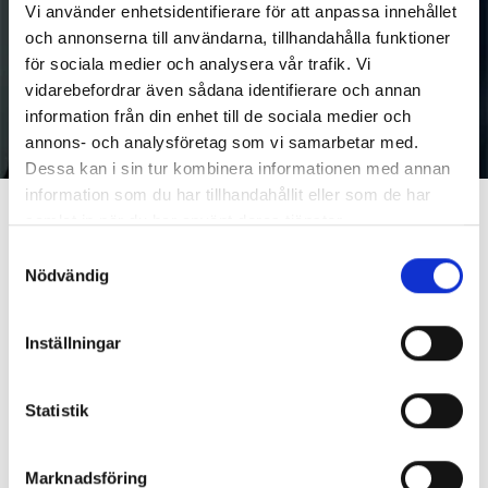
Vi använder enhetsidentifierare för att anpassa innehållet
och annonserna till användarna, tillhandahålla funktioner
för sociala medier och analysera vår trafik. Vi
vidarebefordrar även sådana identifierare och annan
information från din enhet till de sociala medier och
annons- och analysföretag som vi samarbetar med.
Dessa kan i sin tur kombinera informationen med annan
information som du har tillhandahållit eller som de har
News
2015-07-01
samlat in när du har använt deras tjänster.
Samtyckesval
BGM Invests in Oh My
Nödvändig
Bonnier Growth Media announced it is acquiring a 20 percent
stake in digital content agency Oh My. The acquisition is part of
Inställningar
Bonnier’s strategy to grow in content marketing. Bonnier Growth
Media’s portfolio already includes content agency Spoon, which
today cooperates with Oh My! on tech development and digital
Statistik
production. Existing investor Universum, as well as founders
Niclas Wikström, Christian Albinsson and Mark Tiburzi will
remain as shareholders in the company.
Marknadsföring