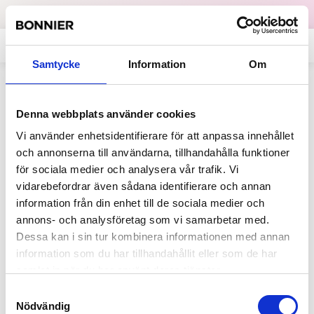
Dataskydd
English
Samtycke
Information
Om
Tillbaka
SF Studios
Denna webbplats använder cookies
Vi använder enhetsidentifierare för att anpassa innehållet
Film- och tv-produktionsbolaget SF Studios producerar och
distribuerar filmer med inriktning på den nordiska marknaden.
och annonserna till användarna, tillhandahålla funktioner
för sociala medier och analysera vår trafik. Vi
vidarebefordrar även sådana identifierare och annan
information från din enhet till de sociala medier och
annons- och analysföretag som vi samarbetar med.
Dessa kan i sin tur kombinera informationen med annan
information som du har tillhandahållit eller som de har
samlat in när du har använt deras tjänster.
Samtyckesval
Nödvändig