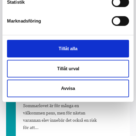
Statistik
fler karriärvägar för
framtidens medie-och
förlagstalanger
Marknadsföring
Bonniers Familjestiftelse har
tillsammans med Bonnier News och
Bonnierförlagen inlett ett strategiskt
Tillåt alla
kunskapssamarbete med F1RST, ett
initiativ som arbetar...
Tillåt urval
2025-03-20
Ny bok med verktyg för att
Avvisa
stoppa barns lästapp
Sommarlovet är för många en
välkommen paus, men för nästan
varannan elev innebär det också en risk
för att...