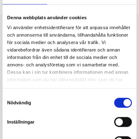
Denna webbplats använder cookies
Mer att läsa
Vi använder enhetsidentifierare för att anpassa innehållet
och annonserna till användarna, tillhandahålla funktioner
för sociala medier och analysera vår trafik. Vi
2025-12-02
vidarebefordrar även sådana identifierare och annan
Bonnier News erbjuder
information från din enhet till de sociala medier och
SAO-jobb till unga från
annons- och analysföretag som vi samarbetar med.
socialt utsatta områden
Dessa kan i sin tur kombinera informationen med annan
information som du har tillhandahållit eller som de har
Elever i årskurs 8 i socialt utsatta
samlat in när du har använt deras tjänster.
områden i Stockholm, Västerås och
Samtyckesval
Sundsvall erbjuds anställning under ett
Nödvändig
år av...
Inställningar
2025-11-13
Nytt initiativ för att skapa