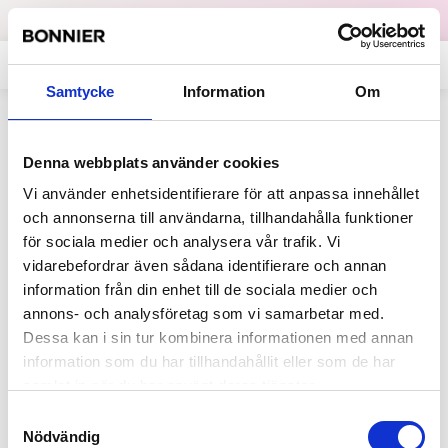
Dataskydd
English
Samtycke
Information
Om
Tillbaka
Denna webbplats använder cookies
Nyheter
2015-02-04
Vi använder enhetsidentifierare för att anpassa innehållet
Bonnier 2014: Stabil grund med sikte
och annonserna till användarna, tillhandahålla funktioner
på framtiden
för sociala medier och analysera vår trafik. Vi
vidarebefordrar även sådana identifierare och annan
information från din enhet till de sociala medier och
annons- och analysföretag som vi samarbetar med.
Dessa kan i sin tur kombinera informationen med annan
information som du har tillhandahållit eller som de har
samlat in när du har använt deras tjänster.
Samtyckesval
Nödvändig