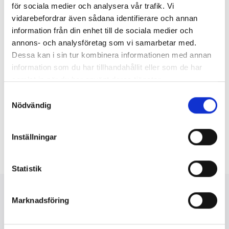
Andra har också bestämt sig för att bidra till fonden.
för sociala medier och analysera vår trafik. Vi
Hotellmiljardären Petter Stordalen skänkte några dagar efter
vidarebefordrar även sådana identifierare och annan
dådet fem miljoner norska kronor. Barnboksfiguren Alfons
information från din enhet till de sociala medier och
Åberg, som i Norge heter Albert Åberg och ges ut av Cappelen
annons- och analysföretag som vi samarbetar med.
Damm, inspirerades av Stordalen och har bidragit med 100 000
kronor (med benägen hjälp av sin upphovskvinna Gunilla
Dessa kan i sin tur kombinera informationen med annan
Bergström).
information som du har tillhandahållit eller som de har
samlat in när du har använt deras tjänster.
Samtyckesval
Bilden ovan är ett av bidragen till boken. Foto: Aleksander Wiken,
Nödvändig
CC-licens.
böcker
Cappelen Damm
Norge
Inställningar
Statistik
Mer att läsa
Marknadsföring