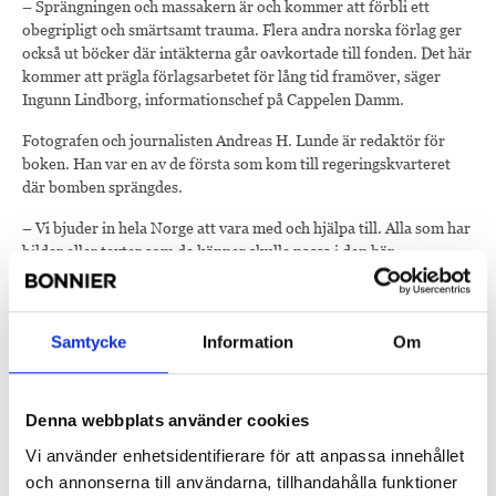
– Sprängningen och massakern är och kommer att förbli ett
obegripligt och smärtsamt trauma. Flera andra norska förlag ger
också ut böcker där intäkterna går oavkortade till fonden. Det här
kommer att prägla förlagsarbetet för lång tid framöver, säger
Ingunn Lindborg, informationschef på Cappelen Damm.
Fotografen och journalisten Andreas H. Lunde är redaktör för
boken. Han var en av de första som kom till regeringskvarteret
där bomben sprängdes.
– Vi bjuder in hela Norge att vara med och hjälpa till. Alla som har
bilder eller texter som de känner skulle passa i den här
minnesboken kan ta kontakt med oss. Facebooksidan är ett sätt
att bidra, eller att bara dela med sig av sina historier, säger
Andreas.
Samtycke
Information
Om
Boken heter 22.07.11 Fra hat til kjærlighet. Hendelsene som
endret Norge och kommer ut i november. Alla intäkter går
oavkortat till 22 juli-fonden som bildats för återuppbyggnaden av
Denna webbplats använder cookies
Utøya. Mer information om fonden och hur man kan bidra finns
Vi använder enhetsidentifierare för att anpassa innehållet
på utøya.no.
och annonserna till användarna, tillhandahålla funktioner