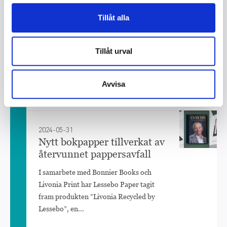
2025-12-03
De fick 2025 års stipendier
Tillåt alla
ur Albert Bonniers
stipendiefond
Tillåt urval
Stipendiefonden Albert Bonniers 100-
årsminne delar varje år ut åtta stipendier
à 100 000 kr år i följande kategorier:
Avvisa
skönlitterära...
2024-05-31
Nytt bokpapper tillverkat av
återvunnet pappersavfall
I samarbete med Bonnier Books och
Livonia Print har Lessebo Paper tagit
fram produkten ”Livonia Recycled by
Lessebo”, en...