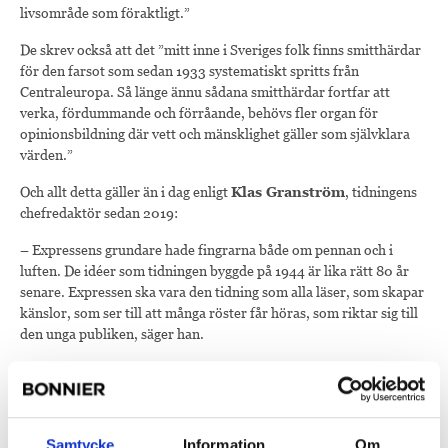
livsområde som föraktligt.”
De skrev också att det ”mitt inne i Sveriges folk finns smitthärdar
för den farsot som sedan 1933 systematiskt spritts från
Centraleuropa. Så länge ännu sådana smitthärdar fortfar att
verka, fördummande och förråande, behövs fler organ för
opinionsbildning där vett och mänsklighet gäller som självklara
värden.”
Och allt detta gäller än i dag enligt
Klas Granström
, tidningens
chefredaktör sedan 2019:
– Expressens grundare hade fingrarna både om pennan och i
luften. De idéer som tidningen byggde på 1944 är lika rätt 80 år
senare. Expressen ska vara den tidning som alla läser, som skapar
känslor, som ser till att många röster får höras, som riktar sig till
den unga publiken, säger han.
Förstasidan i Expressen den 16 november 1944 toppades som sig
bör i en kvällstidning av ett scoop: ett stort foto på de sex flygare
från Nya Zeeland och England som fyra dagar tidigare lyckats
sänka det tyska slagskeppet ”Tirpitz” i närheten av Tromsö –
Samtycke
Information
Om