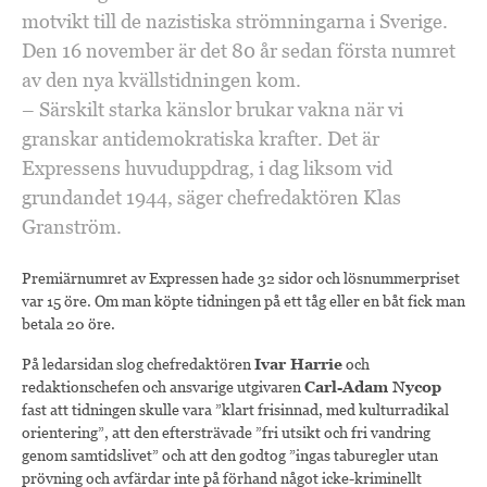
motvikt till de nazistiska strömningarna i Sverige.
Den 16 november är det 80 år sedan första numret
av den nya kvällstidningen kom.
– Särskilt starka känslor brukar vakna när vi
granskar antidemokratiska krafter. Det är
Expressens huvuduppdrag, i dag liksom vid
grundandet 1944, säger chefredaktören Klas
Granström.
Premiärnumret av Expressen hade 32 sidor och lösnummerpriset
var 15 öre. Om man köpte tidningen på ett tåg eller en båt fick man
betala 20 öre.
På ledarsidan slog chefredaktören
Ivar Harrie
och
redaktionschefen och ansvarige utgivaren
Carl-Adam Nycop
fast att tidningen skulle vara ”klart frisinnad, med kulturradikal
orientering”, att den eftersträvade ”fri utsikt och fri vandring
genom samtidslivet” och att den godtog ”ingas taburegler utan
prövning och avfärdar inte på förhand något icke-kriminellt