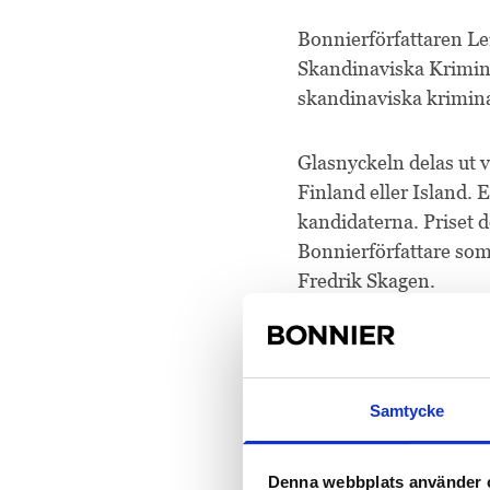
Bonnierförfattaren Le
Skandinaviska Krimina
skandinaviska krimin
Glasnyckeln delas ut v
Finland eller Island. 
kandidaterna. Priset 
Bonnierförfattare som
Fredrik Skagen.
Leif GW Persson är äv
Dilsa Demirbag-Sten o
Samtycke
Albert Bonniers Förlag
Denna webbplats använder 
Leif GW Persson