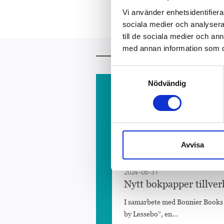
Vi använder enhetsidentifierar
sociala medier och analysera 
till de sociala medier och a
med annan information som du 
Mer att läsa
Samtyckesval
Nödvändig
2025-12-03
De fick 2025 års stipe
Stipendiefonden Albert Bonniers 
kategorier: skönlitterära...
Avvisa
2024-05-31
Nytt bokpapper tillver
I samarbete med Bonnier Books o
by Lessebo”, en...