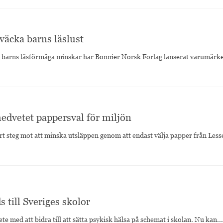
 väcka barns läslust
a barns läsförmåga minskar har Bonnier Norsk Forlag lanserat varumärk
edvetet pappersval för miljön
ort steg mot att minska utsläppen genom att endast välja papper från Les
 till Sveriges skolor
ete med att bidra till att sätta psykisk hälsa på schemat i skolan. Nu kan...