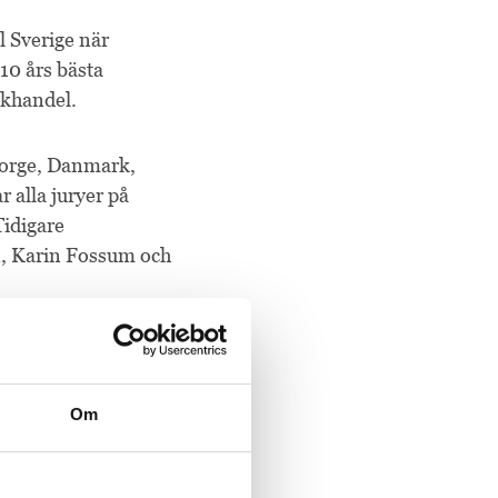
 Sverige när
10 års bästa
okhandel.
 Norge, Danmark,
r alla juryer på
Tidigare
en, Karin Fossum och
is som Beate Grimsrud,
Om
Glasnyckeln