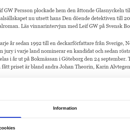
if GW Persson plockade hem den åttonde Glasnyckeln till
lsällskapet nu utsett hans Den döende detektiven till 20
alroman. Läs vinnarintervjun med Leif GW på Svensk B
arje år sedan 1992 till en deckarförfattare från Sverige,
En jury i varje land nominerar en kandidat och sedan rösta
delas i år ut på Bokmässan i Göteborg den 24 september. 
 fått priset är bland andra Johan Theorin, Karin Alvteg
en aktuell som sommarpratare i Sveriges Radio P1, prec
ch Sara Stridsberg.
Information
böcker
Bokmässan
Bonnierförlagen
cookies