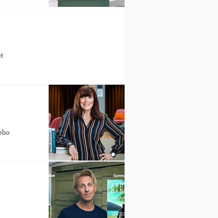
et
sebo