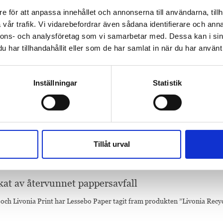
e för att anpassa innehållet och annonserna till användarna, tillh
vår trafik. Vi vidarebefordrar även sådana identifierare och anna
nnons- och analysföretag som vi samarbetar med. Dessa kan i sin
har tillhandahållit eller som de har samlat in när du har använt 
Inställningar
Statistik
ndier ur Albert Bonniers stipendiefond
100-årsminne delar varje år ut åtta stipendier à 100 000 kr år i följand
Tillåt urval
kat av återvunnet pappersavfall
ch Livonia Print har Lessebo Paper tagit fram produkten ”Livonia Recy