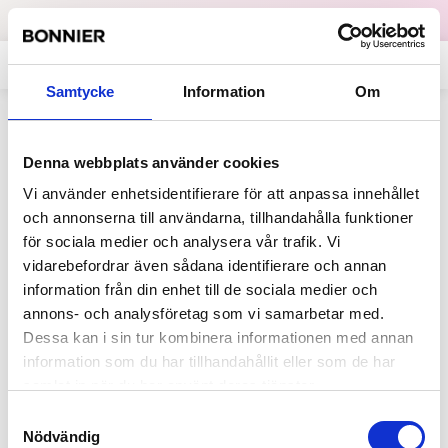
Dataskydd
English
Samtycke
Information
Om
Tillbaka
Denna webbplats använder cookies
Nyheter
2016-05-25
Vi använder enhetsidentifierare för att anpassa innehållet
Lotta Edling ny chefredaktör för
och annonserna till användarna, tillhandahålla funktioner
Dagens Industri
för sociala medier och analysera vår trafik. Vi
vidarebefordrar även sådana identifierare och annan
information från din enhet till de sociala medier och
annons- och analysföretag som vi samarbetar med.
Dessa kan i sin tur kombinera informationen med annan
information som du har tillhandahållit eller som de har
samlat in när du har använt deras tjänster.
Samtyckesval
Nödvändig