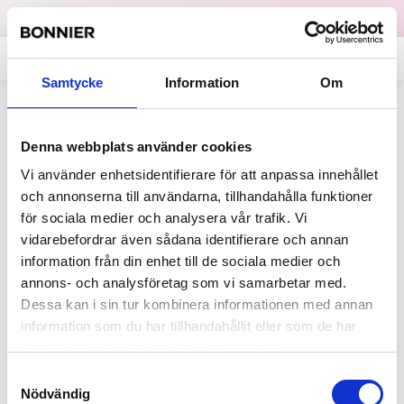
Dataskydd
English
Samtycke
Information
Om
Tillbaka
Denna webbplats använder cookies
Nyheter
2006-02-17
Vi använder enhetsidentifierare för att anpassa innehållet
Rekordresultat och stärkt finansiell
och annonserna till användarna, tillhandahålla funktioner
ställning för Bonnier AB
för sociala medier och analysera vår trafik. Vi
vidarebefordrar även sådana identifierare och annan
information från din enhet till de sociala medier och
annons- och analysföretag som vi samarbetar med.
Dessa kan i sin tur kombinera informationen med annan
information som du har tillhandahållit eller som de har
samlat in när du har använt deras tjänster.
Samtyckesval
Nödvändig