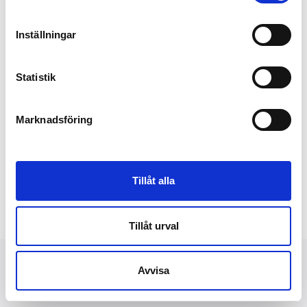
Inställningar
Statistik
Marknadsföring
Tillåt alla
Tillåt urval
Högupplöst bild
Avvisa
NYHETER
FINANSIELLT
PRESSBILDER
OM OSS
KONTAKT
DATASKYDD