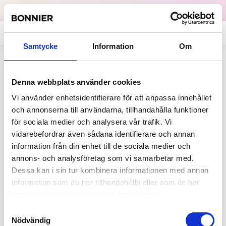
Dataskydd
English
Samtycke
Information
Om
Tillbaka
Denna webbplats använder cookies
Vi använder enhetsidentifierare för att anpassa innehållet
Erik Haegerstrand
och annonserna till användarna, tillhandahålla funktioner
för sociala medier och analysera vår trafik. Vi
VD, Styrelseordförande
vidarebefordrar även sådana identifierare och annan
information från din enhet till de sociala medier och
annons- och analysföretag som vi samarbetar med.
Dessa kan i sin tur kombinera informationen med annan
Vd för Bonnier Group. Styrelseordförande sedan september
information som du har tillhandahållit eller som de har
2021. Har tidigare haft ett flertal tjänster inom Bonnier, bland
samlat in när du har använt deras tjänster.
annat som CFO för Dagens Nyheter och TV4. Har också arbetat
Samtyckesval
som CFO på Bonnier Corporation, den amerikanska
Nödvändig
tidskriftsverksamheten.