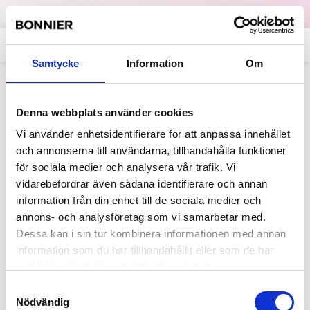
Dataskydd
English
Samtycke
Information
Om
Allt på sajten som innehåller
Denna webbplats använder cookies
"Diamant Salihu"
Vi använder enhetsidentifierare för att anpassa innehållet
och annonserna till användarna, tillhandahålla funktioner
för sociala medier och analysera vår trafik. Vi
2024-11-22
vidarebefordrar även sådana identifierare och annan
Stolta, glada och
information från din enhet till de sociala medier och
överraskade – här är årets
annons- och analysföretag som vi samarbetar med.
alla Stora Journalistpriset-
Dessa kan i sin tur kombinera informationen med annan
vinnare.
information som du har tillhandahållit eller som de har
Priserna delades ut vid en ceremoni i
samlat in när du har använt deras tjänster.
Bonniers Konsthall i Stockholm den 21
Samtyckesval
november och hela Mediesverige var
Nödvändig