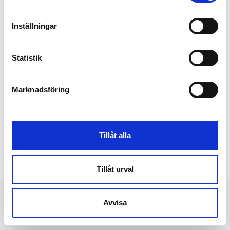
på...
Inställningar
Statistik
Marknadsföring
Tillåt alla
Tillåt urval
Avvisa
NYHETER
FINANSIELLT
PRESSBILDER
OM OSS
KONTAKT
DATASKYDD