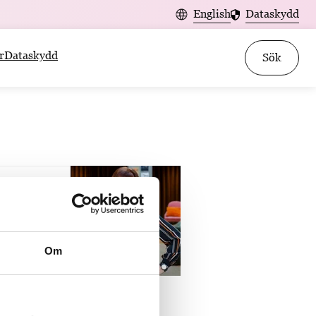
English
Dataskydd
r
Dataskydd
Sök
sebo
Om