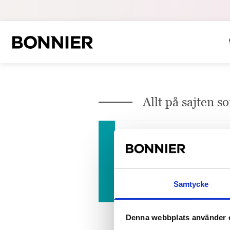
Allt på sajten 
2023-06-20
Bonnierförlagen gör m
Bonnierförlagen har tagit ett st
Paper för sina bilderböcker...
Samtycke
Denna webbplats använder 