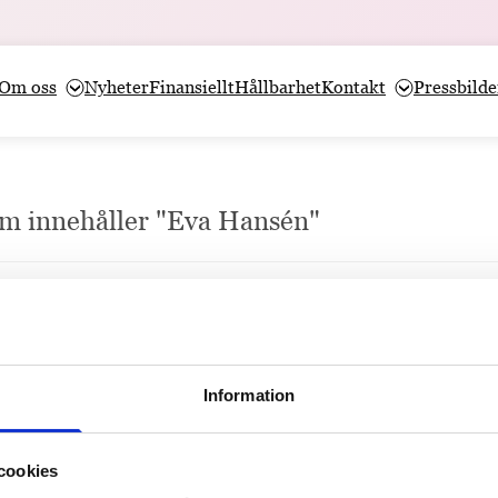
Om oss
Nyheter
Finansiellt
Hållbarhet
Kontakt
Pressbilde
som innehåller "Eva Hansén"
edvetet pappersval för miljön
ort steg mot att minska utsläppen genom att endast välja papper från Les
Information
cookies