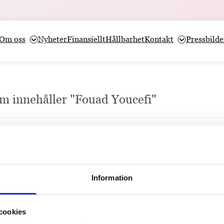
Om oss
Nyheter
Finansiellt
Hållbarhet
Kontakt
Pressbilde
som innehåller "Fouad Youcefi"
ra Journalistpriset 2025
 på plats i Bonniers Konsthall i Stockholm den 20 november när Stora
Information
cookies