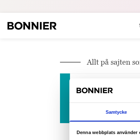
Allt på sajten 
2025-11-20
Här är vinnarna av Sto
Stora delar av Mediesverige var
Journalistpriset delades...
Samtycke
Denna webbplats använder 