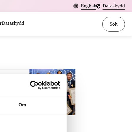
English
Dataskydd
r
Dataskydd
Sök
Om