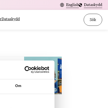
English
Dataskydd
r
Dataskydd
Sök
ör
Om