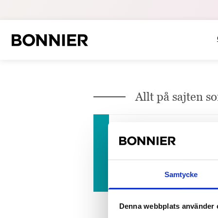
Allt på sajten s
2025-03-20
Ny bok med verktyg för
Sommarlovet är för många en vä
att...
Samtycke
Denna webbplats använder 