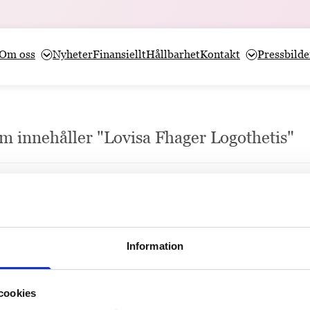
Om oss
Nyheter
Finansiellt
Hållbarhet
Kontakt
Pressbilde
om innehåller "Lovisa Fhager Logothetis"
 att stoppa barns lästapp
lkommen paus, men för nästan varannan elev innebär det också en risk f
Information
cookies