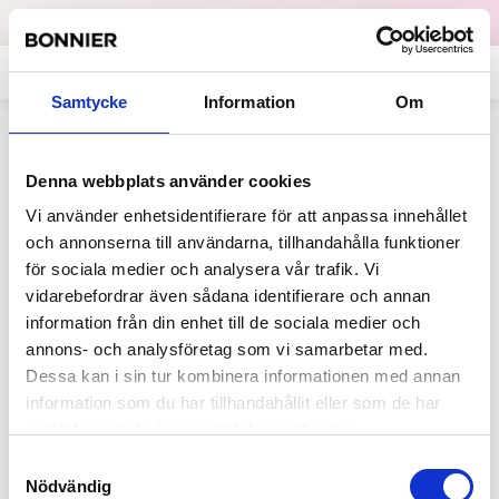
Dataskydd
English
Samtycke
Information
Om
Allt på sajten som innehåller
Denna webbplats använder cookies
"Perminder Mann"
Vi använder enhetsidentifierare för att anpassa innehållet
och annonserna till användarna, tillhandahålla funktioner
för sociala medier och analysera vår trafik. Vi
2016-05-11
vidarebefordrar även sådana identifierare och annan
Bonnier Publishing
information från din enhet till de sociala medier och
förvärvar John Blake
annons- och analysföretag som vi samarbetar med.
Publishing
Dessa kan i sin tur kombinera informationen med annan
John Blake Publishing grundades 1991 av
information som du har tillhandahållit eller som de har
den före detta journalisten John Blake
samlat in när du har använt deras tjänster.
och är specialiserat på uppmärksammad
Samtyckesval
facklitteratur för...
Nödvändig