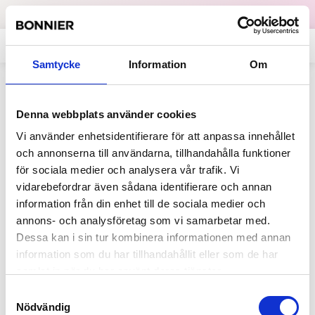
Dataskydd
English
Samtycke
Information
Om
Allt på sajten som innehåller "Johan
Denna webbplats använder cookies
Karlsson"
Vi använder enhetsidentifierare för att anpassa innehållet
och annonserna till användarna, tillhandahålla funktioner
för sociala medier och analysera vår trafik. Vi
2020-01-22
vidarebefordrar även sådana identifierare och annan
Johan Karlsson ny
information från din enhet till de sociala medier och
styrelseordförande i
annons- och analysföretag som vi samarbetar med.
Adlibrisgruppen
Dessa kan i sin tur kombinera informationen med annan
Johan Karlsson är CFO på Dustin Group
information som du har tillhandahållit eller som de har
och har varit styrelseledamot i
samlat in när du har använt deras tjänster.
Adlibrisgruppen sedan 2018. Han har
Samtyckesval
tidigare arbetat...
Nödvändig