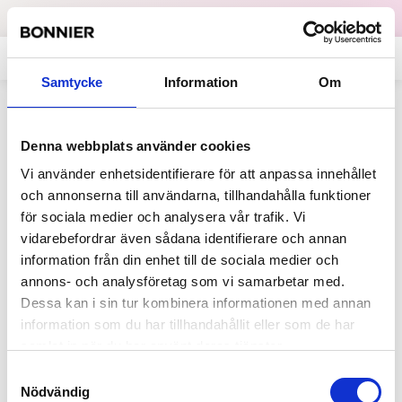
Dataskydd
English
Samtycke
Information
Om
Allt på sajten som innehåller
Denna webbplats använder cookies
"Månpocket"
Vi använder enhetsidentifierare för att anpassa innehållet
och annonserna till användarna, tillhandahålla funktioner
för sociala medier och analysera vår trafik. Vi
2011-03-22
vidarebefordrar även sådana identifierare och annan
Sju miljoner pocketböcker
information från din enhet till de sociala medier och
blir klimatsmarta
annons- och analysföretag som vi samarbetar med.
Idag lanserar Månpocket och Bonnier
Dessa kan i sin tur kombinera informationen med annan
Pocket Klimatsmart pocket: en ny
information som du har tillhandahållit eller som de har
miljövänligare pocketbok. En
samlat in när du har använt deras tjänster.
klimatsmart pocket är FSC-certifierad,
Samtyckesval
klimatkompenserad och...
Nödvändig