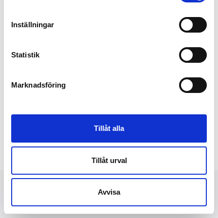
2014-03-03
Inställningar
Investering i Refunder.se
Refunder.se smyglanserades i oktober
Statistik
2013 och för att accelerera tillväxttakten
investerar Bonnier Growth Media nu i
bolaget, och går...
Marknadsföring
Tillåt alla
Tillåt urval
Avvisa
NYHETER
FINANSIELLT
PRESSBILDER
OM OSS
KONTAKT
DATASKYDD