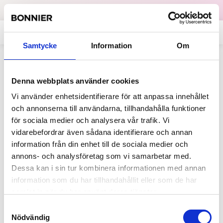
Dataskydd
English
Samtycke
Information
Om
Allt på sajten som innehåller
Denna webbplats använder cookies
"Refunder"
Vi använder enhetsidentifierare för att anpassa innehållet
och annonserna till användarna, tillhandahålla funktioner
för sociala medier och analysera vår trafik. Vi
2015-02-02
vidarebefordrar även sådana identifierare och annan
Bonnier Growth Media ökar
information från din enhet till de sociala medier och
ägandet i Refunder.se
annons- och analysföretag som vi samarbetar med.
Refunder är Sveriges ledande cash-
Dessa kan i sin tur kombinera informationen med annan
backsite, i kraftig tillväxt. Antalet e-
information som du har tillhandahållit eller som de har
handelsköp bland Refunders medlemmar
samlat in när du har använt deras tjänster.
ökar med 35 procent per månad,...
Samtyckesval
Nödvändig