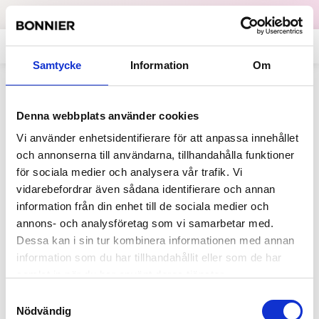
Dataskydd
English
Samtycke
Information
Om
Allt på sajten som innehåller
Denna webbplats använder cookies
"Stylista.no"
Vi använder enhetsidentifierare för att anpassa innehållet
och annonserna till användarna, tillhandahålla funktioner
för sociala medier och analysera vår trafik. Vi
2013-10-02
vidarebefordrar även sådana identifierare och annan
Stylista.no lanseras
information från din enhet till de sociala medier och
Med en ny social shoppingkanal lanserar
annons- och analysföretag som vi samarbetar med.
Bonnier Media i Norge sitt största
Dessa kan i sin tur kombinera informationen med annan
digitala initiativ någonsin. Med fokus på
information som du har tillhandahållit eller som de har
mode,...
samlat in när du har använt deras tjänster.
Samtyckesval
Nödvändig