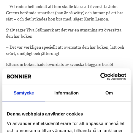
– Vi trodde helt enkelt att hon skulle klara att översätta John
Greens berömda smarthet (han är så witty) och humor på ett bra
sätt – och det lyckades hon bra med, säger Karin Lemon.
Själv säger Ylva Stålmarck att det var en utmaning att översätta
den här boken.
– Det var verkligen speciellt att översätta den här boken, lätt och
svårt, omöjligt och jätteroligt.
Eftersom boken hade lovordats av svenska bloggare beslöt
Bonnier Carlsen att ta hjälp av dem för att väcka intresse för den
svenska översättningen. Under hösten 2012 erbjöd förlaget
bloggare att läsa boken i manuskript.
Samtycke
Information
Om
– Gensvaret från bloggosfären var fantastiskt. Förhoppningsvis
kan de svenska bokbloggarna hjälpa John Green att nå de svenska
läsare han verkligen förtjänar, säger Lisa Lewin, PR och
informations- ansvarig för boken.
Denna webbplats använder cookies
Vi använder enhetsidentifierare för att anpassa innehållet
Men marknadsföringen vilar inte enbart på bloggarna, utan sker
till stor del även i andra sociala medier.
och annonserna till användarna, tillhandahålla funktioner