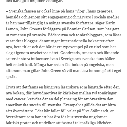
och nära 300 miljoner visningar.
– Svenska fansen är också inne på hans ”vlog”, hans generösa
hemsida och genom sitt engagemang och närvaro i sociala medier
är han mer tillgänglig än många svenska författare, säger Karin
Lemon, John Greens förläggare på Bonnier Carlsen, som har gett
ut romanen på svenska. Både vuxna och tonårsbloggare, som läser
varandras bloggar, dammsuger internationella boksajter efter
nya, heta titlar och det här är ett typexempel på en titel som har
slagit igenom mycket via nätet. Goodreads, Amazon och liknande
sajter är stora influenser även i Sverige och svenska fans håller
helt enkelt koll. Många har redan läst boken på engelska, men
eftersom man gillar John Green så vill man läsa honom på sitt eget
språk.
Trots att det fanns en hängiven läsarskara som längtade efter den
nya boken, där huvudmotivet är kärleken mellan två tonåringar
med cancer, krävdes det en del planering för att översätta den
amerikanska succén till svenska. Exempelvis gällde det att hitta
rätt översättare. I det här fallet föll valet på Ylva Stålmarck, en
översättare som har ett bra öra för hur svenska ungdomar
faktiskt pratar och undviker att fastna i talspråkliga klichéer.