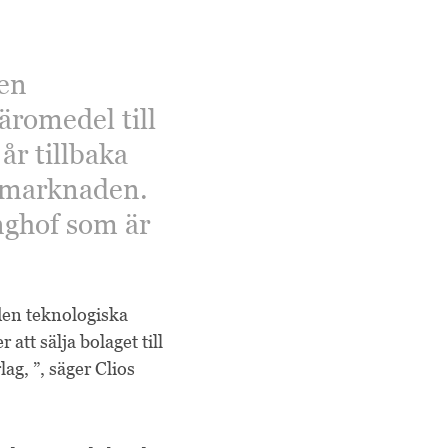
 en
äromedel till
r tillbaka
a marknaden.
nghof som är
 den teknologiska
att sälja bolaget till
g, ”, säger Clios