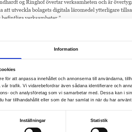
Lindhardt og Ringhof övertar verksamheten och är övertyg
a att utveckla bolagets digitala läromedel ytterligare ti
 befintliga verksamheter.”
nmark kommer att integreras med Lindhardt & Ringhofs 
kommer verksamheten fortsätta att utvecklas under Clios
Information
ios skapar förutsättningar för att bygga marknadens bäst
olorna, säger
Cliff Hansen
, VD på Lindhardt & Ringhof. 
cookies
e. Vi tror och är övertygade att det finns en stor potentia
e för att anpassa innehållet och annonserna till användarna, tillh
omedel och pedagogiken i de svenska grundskolorna.”
vår trafik. Vi vidarebefordrar även sådana identifierare och anna
nnons- och analysföretag som vi samarbetar med. Dessa kan i sin
har tillhandahållit eller som de har samlat in när du har använt 
ation:
r Lindhardt og Ringhof Uddannelse. Tfn: +45 20 78 71 70
förande Clio. Tfn: +46 73-650 69 05
Inställningar
Statistik