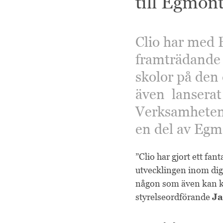
till Egmon
Clio har med 
framträdande p
skolor på den
även lanserat
Verksamheten 
en del av Egm
”Clio har gjort ett fa
utvecklingen inom digit
någon som även kan ko
styrelseordförande
Ja