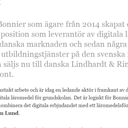
t
Bonnier som ägare från 2014 skapat
osition som leverantör av digitala l
 danska marknaden och sedan några å
 utbildningstjänster på den svensk
säljs nu till danska Lindhardt & Ri
ont.
ntastiskt arbete och är idag en ledande aktör i framkant av
ala läromedel för grundskolan. Det är logiskt för Bonnier 
mbinera det digitala erbjudandet med ett läromedelsförla
n Lund
.