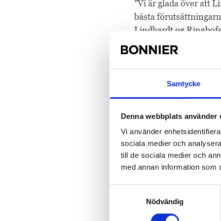
”Vi är glada över att 
bästa förutsättningarn
Lindhardt og Ringhofs
Clios verksamhet i Da
Alinea och i Sverige 
Samtycke
”Alinea förlag och Cl
för de danska grundsk
Denna webbplats använder 
Clio som eget varumärk
Vi använder enhetsidentifierar
digitalisering av lär
sociala medier och analysera 
till de sociala medier och a
med annan information som du 
För ytterligare inform
Cliff Hansen, chef fö
Samtyckesval
Jan Lund, Styrelseord
Nödvändig