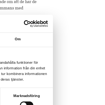
ade om att de har de
llsammans med
utbildningsföretag
 varumärke.
Om
a läromedelsuniversum
”I Sverige fortsätter
l även i Sverige för en
andahålla funktioner för
n information från din enhet
 tur kombinera informationen
deras tjänster.
Marknadsföring