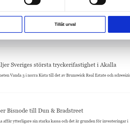
ff Hansen
Clio
Jan Lund
läromedel
Tillåt urval
jer Sveriges största tryckerifastighet i Akalla
heten Vanda 3 i norra Kista till det av Brunswick Real Estate och schweizi
er Bisnode till Dun & Bradstreet
affär ytterligare sin starka kassa och det är grunden för investeringar i