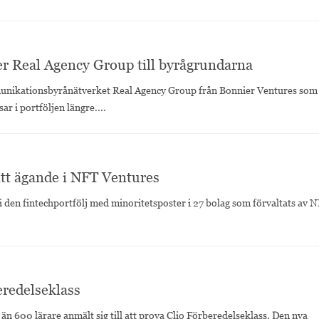
er Real Agency Group till byrågrundarna
unikationsbyrånätverket Real Agency Group från Bonnier Ventures som
r i portföljen längre....
itt ägande i NFT Ventures
 i den fintechportfölj med minoritetsposter i 27 bolag som förvaltats av 
eredelseklass
n 600 lärare anmält sig till att prova Clio Förberedelseklass. Den nya