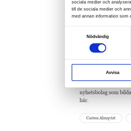
sociala medier och analysera 
till de sociala medier och a
Efter 10 år som vd p
med annan information som du 
Almqvist, som idag är 
Samtyckesval
– TV4 har en unik pos
Nödvändig
genom att först och f
ett välskött och moder
kan intetänka mig något
imponerande, säger C
Avvisa
Jan Scherman blir ny v
nyhetsbolag som bild
här.
Casten Almqvist