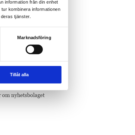
n information från din enhet
 tur kombinera informationen
träds av Casten
deras tjänster.
er Digital.
dning har skapat
Marknadsföring
at TV4-Gruppen till
premiumtjänster. Jag
minst lika
Tillåt alla
rdförande för det
r om nyhetsbolaget