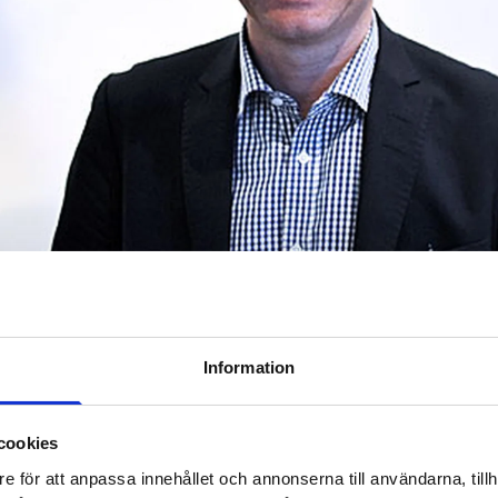
Information
qvist blir ny vd för TV4-Gr
cookies
e för att anpassa innehållet och annonserna till användarna, tillh