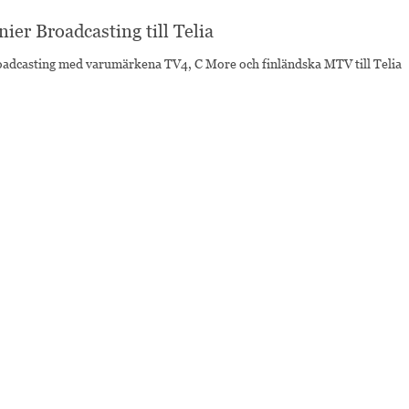
ier Broadcasting till Telia
oadcasting med varumärkena TV4, C More och finländska MTV till Telia
ideos to Language Classes
ogram to Language Classes As part of its ambition to make the 2018 elec
 till språkklasser
let 2018 till allas angelägenhet och har nu vidareutvecklat C Mores