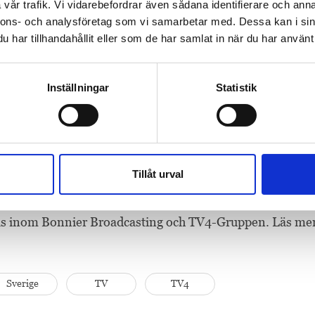
vår trafik. Vi vidarebefordrar även sådana identifierare och anna
nnons- och analysföretag som vi samarbetar med. Dessa kan i sin
å TV4-Gruppen lämnar nu Jan Scherman posten. Han efter
har tillhandahållit eller som de har samlat in när du har använt 
vd för Dagens industri, Bonnier Business Press och Bonni
ition hos den svenska publiken, som medarbetare och le
Inställningar
Statistik
rämst göra riktigt bra program. Dessutom har man utveckl
nt företag med över 40 tv-kanaler, betal-tv och digitala 
 roligare än att försöka bidra till att fortsättningen blir 
asten Almqvist.
Tillåt urval
ice vd för Bonnier Broadcasting. Han blir även styrelseo
as inom Bonnier Broadcasting och TV4-Gruppen. Läs me
Sverige
TV
TV4