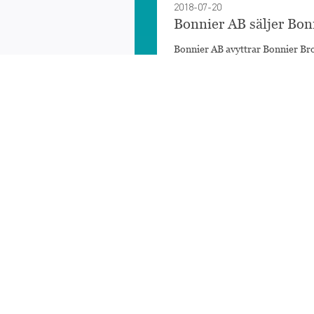
2018-07-20
Bonnier AB säljer Bonn
Bonnier AB avyttrar Bonnier Br
Company för 9 200...
2018-06-26
TV4 Offers Election V
Sweden’s TV4 Offers Election Pr
in...
2018-06-25
TV4 erbjuder valspecial
TV4 har som ambition att göra va
framgångsrika språkprojekt...