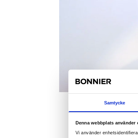
Samtycke
Nyheter
Casten Alm
Denna webbplats använder 
Vi använder enhetsidentifierar