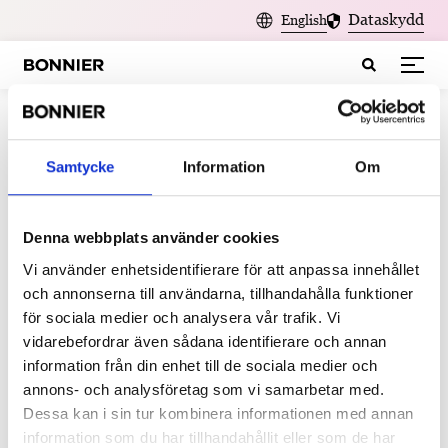
Dataskydd
English
Allt på sajten som innehåller "e-
Samtycke
Information
Om
tjänster"
Denna webbplats använder cookies
2018-07-05
Vi använder enhetsidentifierare för att anpassa innehållet
Adlibris Go lanseras
och annonserna till användarna, tillhandahålla funktioner
Adlibris Go finns som iOS app här: App
för sociala medier och analysera vår trafik. Vi
store Adlibris Go och som
vidarebefordrar även sådana identifierare och annan
webbsida www.adlibrisgo.com och är den
information från din enhet till de sociala medier och
senaste lanseringen från Adlibris Next,...
annons- och analysföretag som vi samarbetar med.
Dessa kan i sin tur kombinera informationen med annan
information som du har tillhandahållit eller som de har