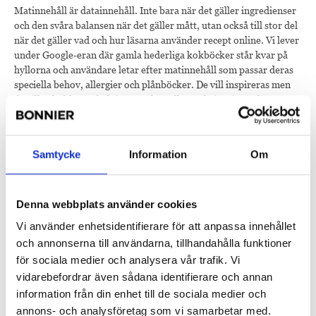
Matinnehåll är datainnehåll. Inte bara när det gäller ingredienser
och den svåra balansen när det gäller mått, utan också till stor del
när det gäller vad och hur läsarna använder recept online. Vi lever
under Google-eran där gamla hederliga kokböcker står kvar på
hyllorna och användare letar efter matinnehåll som passar deras
speciella behov, allergier och plånböcker. De vill inspireras men
de vill också ha vägledning när det gäller vad vissa ingredienser
ska användas tillsammans med. Vem har inte
googlat kycklingrecept? Det är på dessa premisser Bonnier
Publications nya digitala mattjänst,
Måltid
, har byggts.
Samtycke
Information
Om
Med en stark ingrediensdatabas som täcker alla Bonnier AB:s
skandinaviska marknader, gör systemet det möjligt för
användarna att hitta recept som innehåller en viss ingrediens men
Denna webbplats använder cookies
som utesluter andra. Till exempel alla recept med kyckling men
Vi använder enhetsidentifierare för att anpassa innehållet
utan jordnötter, ifall du lider av allergier eller har väldigt kräsna
och annonserna till användarna, tillhandahålla funktioner
barn. Recepten på webbplatsen kommer från
Bo Bedre
,
I
Form
,
Tara
,
Allt om Mat
etc. och de har dataoptimerats för att
för sociala medier och analysera vår trafik. Vi
kunna användas bättre, både redaktionellt och kommersiellt. Med
vidarebefordrar även sådana identifierare och annan
en bra grund kommer det redaktionella teamet bakom Måltid att
information från din enhet till de sociala medier och
skapa nytt innehåll för den upptagna familjen för att komplettera
annons- och analysföretag som vi samarbetar med.