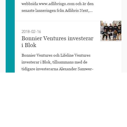
webbsida www.adlibrisgo.com och är den
senaste lanseringen från Adlibris Next,...
2018-02-16
Bonnier Ventures investerar
i Blok
Bonnier Ventures och Lifeline Ventures
investerar i Blok, tillsammans med de
tidigare investerarna Alexander Samwer-
finansierade Picus Capital och
Supercells...
2017-03-06
Women in Tech 2017
Women in Tech 2017s huvudsponsorer