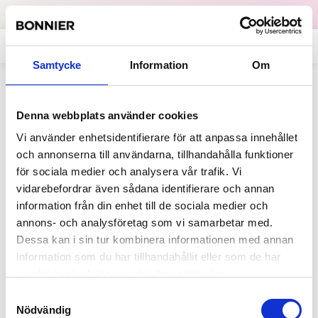
Dataskydd
English
Samtycke
Information
Om
Allt på sajten som innehåller
Denna webbplats använder cookies
"Norway"
Vi använder enhetsidentifierare för att anpassa innehållet
och annonserna till användarna, tillhandahålla funktioner
för sociala medier och analysera vår trafik. Vi
2013-10-02
vidarebefordrar även sådana identifierare och annan
Stylista.no lanseras
information från din enhet till de sociala medier och
Med en ny social shoppingkanal lanserar
annons- och analysföretag som vi samarbetar med.
Bonnier Media i Norge sitt största
Dessa kan i sin tur kombinera informationen med annan
digitala initiativ någonsin. Med fokus på
information som du har tillhandahållit eller som de har
mode,...
samlat in när du har använt deras tjänster.
Samtyckesval
Nödvändig