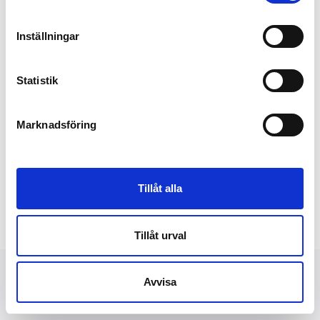
2010-11-30
Säg hej till Stella!
Inställningar
Det är mycket nytt på gång i
tidskriftsvärlden. I mars 2011 kommer
Statistik
det första numret av Stella –
norska Bonnier Medias största
lansering...
Marknadsföring
Tillåt alla
Tillåt urval
Avvisa
NYHETER
FINANSIELLT
PRESSBILDER
OM OSS
KONTAKT
DATASKYDD