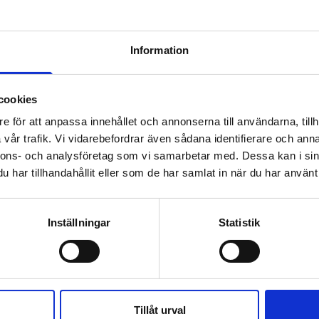
slyx i livet (har varit i gång sedan 2009).
ärutveckling — start för seminarier under våren
Information
 kultur, samhällstrender, omvärld/politikkoll.
onlig stil hemma och på jobbet.
cookies
 och träning för livet.
e för att anpassa innehållet och annonserna till användarna, tillh
sonliga reseguider.
vår trafik. Vi vidarebefordrar även sådana identifierare och anna
nspiration i vardagen.
nnons- och analysföretag som vi samarbetar med. Dessa kan i sin
har tillhandahållit eller som de har samlat in när du har använt 
mer att ha kända bloggare, inspiratörer,
ation om kommande seminarier och
t.
Inställningar
Statistik
Carina Nunstedt
Yourlife
Tillåt urval