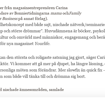
mer från magasinsentreprenören Carina
ndare av Bonniertidningarna
mama
och
Family
r Business
på annat förlag).
helhetskoncept med både sajt, nischade nätverk/seminaries
p och större drömmar”. Huvudämnena är böcker, psykolog
 kultur och omvärld med människor, engagemang och berät
r för nya magasinet
Yourlife
.
kan den största och roligaste satsning jag gjort, säger Ca
ktör. Vi kommer att gå mer på djupet, ha längre läsning,
rsonliga möten som förändrar. Mer slowfix än quick fix
n som både vill tänka till och drömma sig bort.
rad nischade ämnesområden, samlade
logi och personlig utveckling.