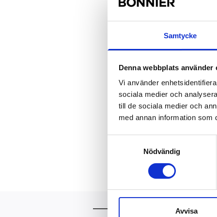
BOOKyourlife, mer lä
WORKyourlife, karri
2010.
Samtycke
TIMEofyourlife, med
STYLEyourlife, pers
Denna webbplats använder 
SPAyourlife, skönhet
Vi använder enhetsidentifierar
TRAVELyourlife, per
sociala medier och analysera 
SPICEyourlife, mati
till de sociala medier och a
med annan information som du 
Sajten yourlife.nu kom
intervjuer och inform
Samtyckesval
medlemskap i nätverke
Nödvändig
Bonnier Tidsskrifter
Mer att läsa
Avvisa