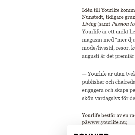
Idén till Yourlife kom
Nunstedt, tidigare gru
Living
(samt
Passion fo
Yourlife är ett unikt 
magasin med “mer dju
mode/livsstil, resor,
augusti är det premiä
— Yourlife är utan tve
publisher och chefreda
engagera och skapa pe
skön vardagslyx för de
Yourlife består av en 
på
www.yourlife.nu
;
MINDyourlife, psyko