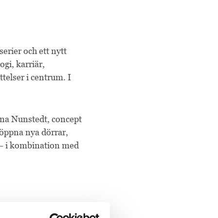
erier och ett nytt
i, karriär,
telser i centrum. I
rina Nunstedt, concept
 öppna nya dörrar,
 — i kombination med