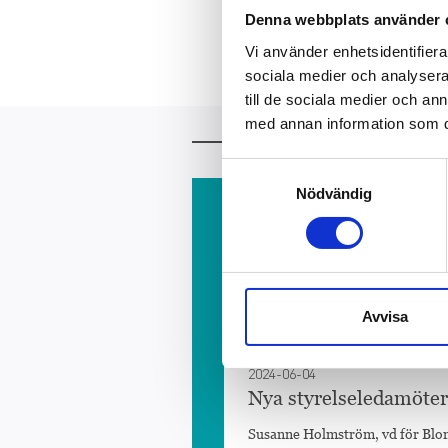
Denna webbplats använder 
Vi använder enhetsidentifierar
sociala medier och analysera 
till de sociala medier och a
med annan information som du 
Mer att läsa
Samtyckesval
Nödvändig
2025-02-20
Kraftig resultatförbät
Bonnier Groups omsättning ökade
modern tid, och landade...
Avvisa
2024-06-04
Nya styrelseledamöter
Susanne Holmström, vd för Bloms