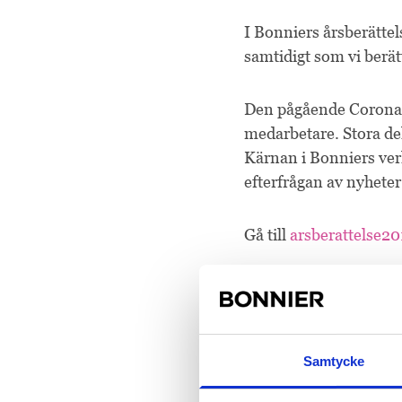
I Bonniers årsberätte
samtidigt som vi berät
Den pågående Corona-p
medarbetare. Stora del
Kärnan i Bonniers verk
efterfrågan av nyhete
Gå till
arsberattelse2
Eller
ladda ned årsbe
årsberättelse
B
Samtycke