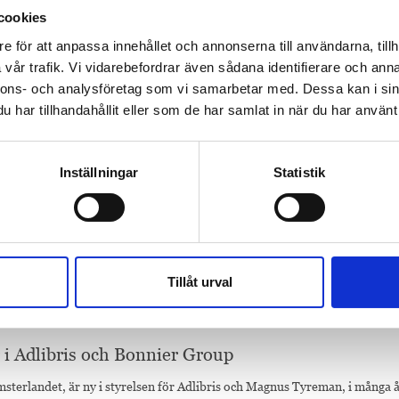
cookies
e för att anpassa innehållet och annonserna till användarna, tillh
vår trafik. Vi vidarebefordrar även sådana identifierare och anna
nnons- och analysföretag som vi samarbetar med. Dessa kan i sin
har tillhandahållit eller som de har samlat in när du har använt 
Inställningar
Statistik
tring för Bonnier Group 2024
 till 23 194 MSEK. Rörelseresultatet passerade två miljarder, det bästa 
Tillåt urval
 i Adlibris och Bonnier Group
terlandet, är ny i styrelsen för Adlibris och Magnus Tyreman, i många 