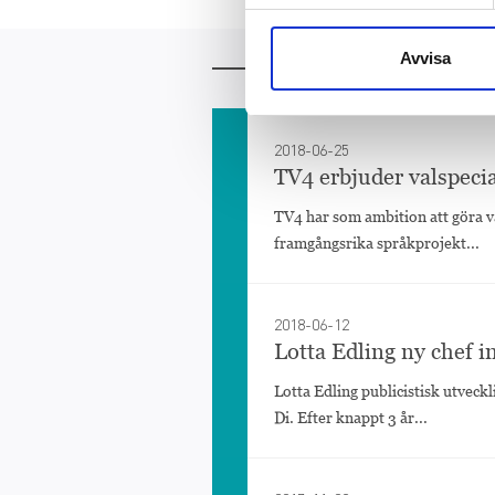
Avvisa
Mer att läsa
2018-06-25
TV4 erbjuder valspecial
TV4 har som ambition att göra va
framgångsrika språkprojekt...
2018-06-12
Lotta Edling ny chef
Lotta Edling publicistisk utveck
Di. Efter knappt 3 år...