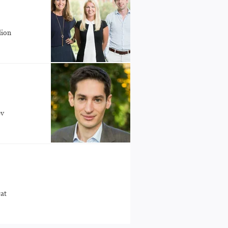
lion
ev
rat