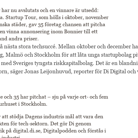
 har nu avslutats och en vinnare är utsedd:
. Startup Tour, som hölls i oktober, november
ska städer, gav 35 företag chansen att pitcha
igen vinna annonsering inom Bonnier till ett
land andra priser.
 på nästa stora techsuccé. Mellan oktober och december h
, Malmö och Stockholm för att låta unga startupbolag pi
 med Sveriges tyngsta riskkapitalbolag. Det är en blandn
orn, säger Jonas Leijonhuvud, reporter för Di Digital och
 och 35 har pitchat – sju på varje ort- och fem
lturhuset i Stockholm.
r att stödja Dagens industris mål att vara den
kten för tech-sektorn. Det gör Di genom
tik på
digital.di.se
, Digitalpodden och förstås i
 industri.