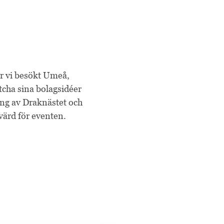
ar vi besökt Umeå,
tcha sina bolagsidéer
ing av Draknästet och
 värd för eventen.