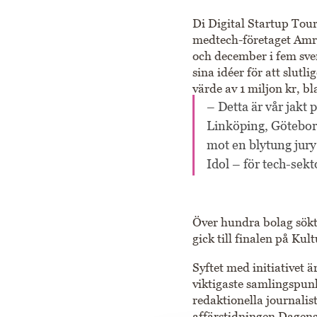
Di Digital Startup Tour
medtech-företaget Amra
och december i fem sven
sina idéer för att slutl
värde av 1 miljon kr, b
– Detta är vår jakt
Linköping, Göteborg
mot en blytung jury
Idol – för tech-sekt
Över hundra bolag sökte
gick till finalen på Ku
Syftet med initiativet ä
viktigaste samlingspun
redaktionella journalis
affärstidningen Dagens