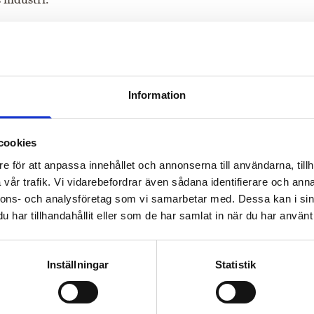
venemang, med Startup Tour som flaggskepp
argenererade databas Nordic Tech List, som
sterarna och bolagen på den svenska startup-
ijonhuvud.
Information
n fantastisk respons:
ar kommit för att se Startup Tour som även
cookies
nyheter och material till Digitalpodden. Vi
e för att anpassa innehållet och annonserna till användarna, tillh
a startupbolag, riskkapitalbolag och kommit
 Umeå, Linköping, Göteborg, Malmö. Dessutom
vår trafik. Vi vidarebefordrar även sådana identifierare och anna
artners fått det hela att gå plus redan första
nnons- och analysföretag som vi samarbetar med. Dessa kan i sin
li större nästa år med flera evenemang och ett
har tillhandahållit eller som de har samlat in när du har använt 
äger Jonas Leijonhuvud.
len och bilder här.
Inställningar
Statistik
Johan Leijonhuvud
startups
Sverige