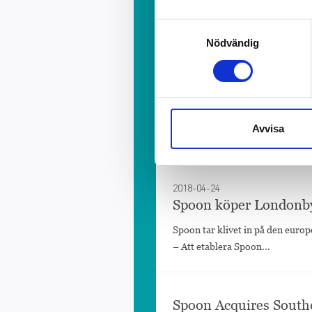
New Role for Lotta Ed
Samtyckesval
New Role for Lotta Edling Lotta
Nödvändig
returns as...
Lotta Edling ny chef
Lotta Edling publicistisk utveck
Avvisa
Di. Efter knappt 3 år...
2018-04-24
Spoon köper Londonb
Spoon tar klivet in på den euro
– Att etablera Spoon...
Spoon Acquires South