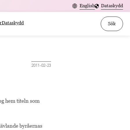
English
Dataskydd
r
Dataskydd
Sök
2011-02-23
tog hem titeln som
tävlande byråernas