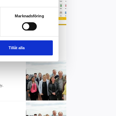
an
Marknadsföring
på
Tillåt alla
ly.