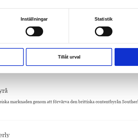
ling
 Edling to head journalism development for Bonnier News – Peter Fellm
Inställningar
Statistik
 inom Bonnier News
lingsdirektör i Bonnier News – Peter Fellman tillbaka som chefredaktör 
Tillåt urval
yrå
peiska marknaden genom att förvärva den brittiska contentbyrån Souther
erly