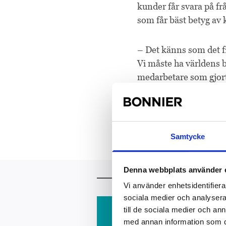
kunder får svara på fr
som får bäst betyg av
– Det känns som det fi
Vi måste ha världens b
medarbetare som gjort e
säger Anders Ribba, v
Anders Ribba
B
Samtycke
Denna webbplats använder 
Mer att läsa
Vi använder enhetsidentifierar
sociala medier och analysera 
till de sociala medier och a
2018-06-12
med annan information som du 