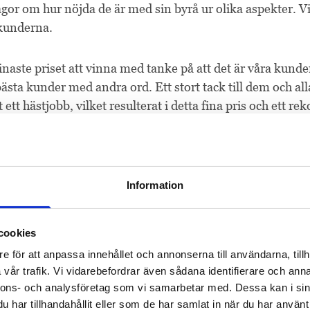
ågor om hur nöjda de är med sin byrå ur olika aspekter. V
 kunderna.
naste priset att vinna med tanke på att det är våra kunde
ästa kunder med andra ord. Ett stort tack till dem och all
tt hästjobb, vilket resulterat i detta fina pris och ett re
d på
Spoon
.
onnier Growth Media
Dagens Industri
Regi
Information
cookies
e för att anpassa innehållet och annonserna till användarna, tillh
vår trafik. Vi vidarebefordrar även sådana identifierare och anna
nnons- och analysföretag som vi samarbetar med. Dessa kan i sin
har tillhandahållit eller som de har samlat in när du har använt 