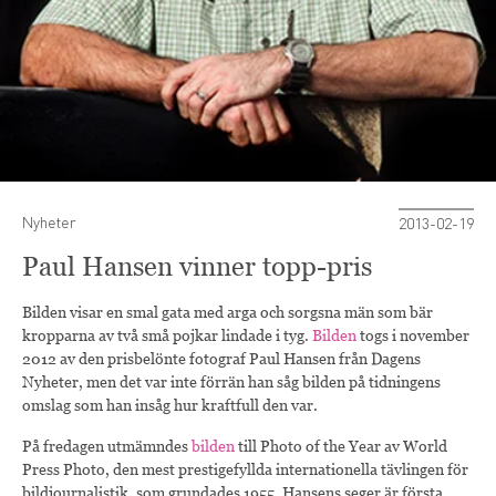
Nyheter
2013-02-19
Paul Hansen vinner topp-pris
Bilden visar en smal gata med arga och sorgsna män som bär
kropparna av två små pojkar lindade i tyg.
Bilden
togs i november
2012 av den prisbelönte fotograf Paul Hansen från Dagens
Nyheter, men det var inte förrän han såg bilden på tidningens
omslag som han insåg hur kraftfull den var.
På fredagen utmämndes
bilden
till Photo of the Year av World
Press Photo, den mest prestigefyllda internationella tävlingen för
bildjournalistik, som grundades 1955. Hansens seger är första