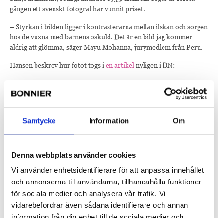
gången ett svenskt fotograf har vunnit priset.
– Styrkan i bilden ligger i kontrasterarna mellan ilskan och sorgen
hos de vuxna med barnens oskuld. Det är en bild jag kommer
aldrig att glömma, säger Mayu Mohanna, jurymedlem från Peru.
Hansen beskrev hur fotot togs i
en artikel
nyligen i DN:
– Det fanns hundratals människor. Alla grät, alla skrek. De var
arga och ledsna. Det var en kakofoni av ljud och känslor. Och där
var jag, sprang runt och försökte översätta allt detta till en
femhundradels sekund.
Samtycke
Information
Om
För Hansen, som är inte främmande för att vinna priser, är priset
mer än bara en ära. Han hoppas att all uppmärksamhet på något
sätt kan bidra till att lindra konflikter runt om i världen.
Denna webbplats använder cookies
Vi använder enhetsidentifierare för att anpassa innehållet
– Priset får oss att diskutera bildjournalistik, får oss att inse hur
viktigt det är. Om vi​​, media, kan bidra till att belysa allt detta
och annonserna till användarna, tillhandahålla funktioner
mörker, kanske vi kan tvinga världens ledare att tänka två gånger.
för sociala medier och analysera vår trafik. Vi
Jag kanske är naiv. Men människor har en röst genom bilder.
vidarebefordrar även sådana identifierare och annan
dessa två små pojkar finns över hela världen nu.
information från din enhet till de sociala medier och