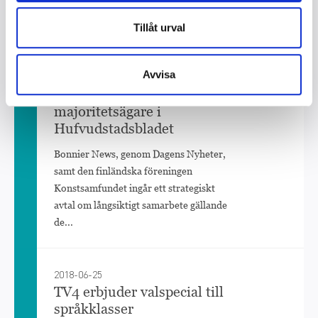
finlandssvenska journalisten och författaren
Anna-Lena Laurén. Juryns motivering...
Tillåt urval
Avvisa
2023-06-01
Bonnier News blir
majoritetsägare i
Hufvudstadsbladet
Bonnier News, genom Dagens Nyheter,
samt den finländska föreningen
Konstsamfundet ingår ett strategiskt
avtal om långsiktigt samarbete gällande
de...
2018-06-25
TV4 erbjuder valspecial till
språkklasser