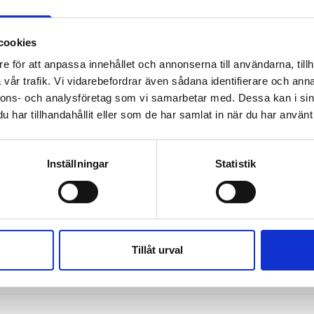
änner Bonnier Groups försäljning av Bonnier
cookies
erstrand, vd Bonnier Group, nås på, +46 70 227 30 32
e för att anpassa innehållet och annonserna till användarna, tillh
vår trafik. Vi vidarebefordrar även sådana identifierare och anna
nnons- och analysföretag som vi samarbetar med. Dessa kan i sin
ier Broadcasting fortsätter i en fas 2-prövning
har tillhandahållit eller som de har samlat in när du har använt 
n att konkurrensprövningen av Telia Companys förvärv av Bonnier
 så kallad fas...
Inställningar
Statistik
ier Broadcasting till Telia
Tillåt urval
oadcasting med varumärkena TV4, C More och finländska MTV till Telia