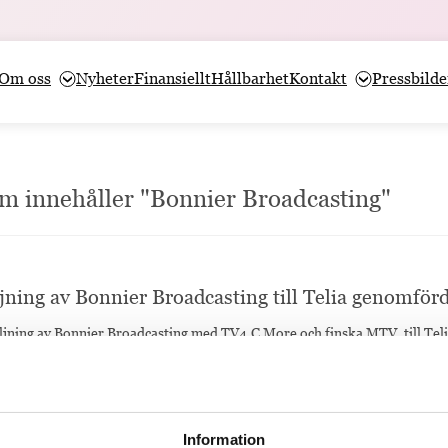
Om oss
Nyheter
Finansiellt
Hållbarhet
Kontakt
Pressbilde
som innehåller "Bonnier Broadcasting"
jning av Bonnier Broadcasting till Telia genomför
säljning av Bonnier Broadcasting med TV4,C More och finska MTV, till Teli
Information