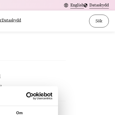
English
Dataskydd
r
Dataskydd
Sök
d
a.
Om